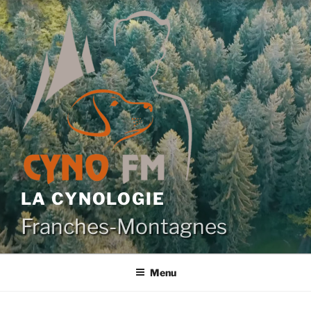
Aller
au
contenu
principal
LA CYNOLOGIE
Franches-Montagnes
Menu