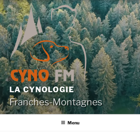
Aller
au
contenu
principal
LA CYNOLOGIE
Franches-Montagnes
Menu