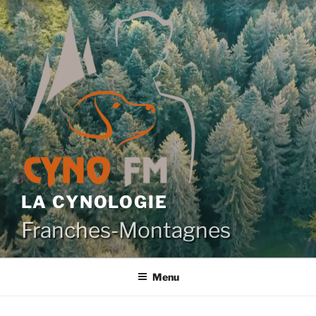
Aller
au
contenu
principal
LA CYNOLOGIE
Franches-Montagnes
Menu