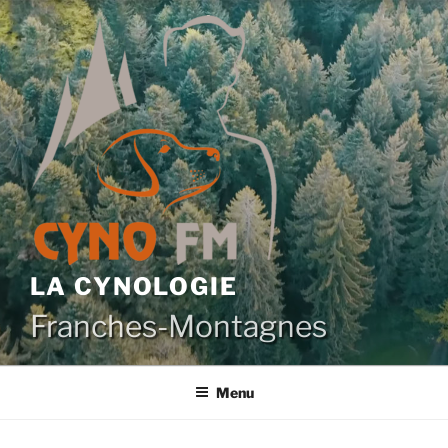
Aller
au
contenu
principal
LA CYNOLOGIE
Franches-Montagnes
Menu