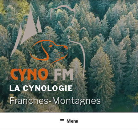
Aller
au
contenu
principal
LA CYNOLOGIE
Franches-Montagnes
Menu