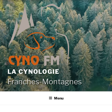
Aller
au
contenu
principal
LA CYNOLOGIE
Franches-Montagnes
Menu