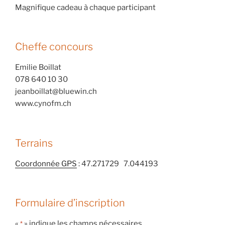
Magnifique cadeau à chaque participant
Cheffe concours
Emilie Boillat
078 640 10 30
jeanboillat@bluewin.ch
www.cynofm.ch
Terrains
Coordonnée GPS
: 47.271729 7.044193
Formulaire d’inscription
«
» indique les champs nécessaires
*