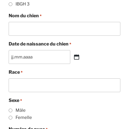
IBGH 3
Nom du chien
*
Date de naissance du chien
*
JJ
.
Race
*
MM
.
AAAA
Sexe
*
Mâle
Femelle