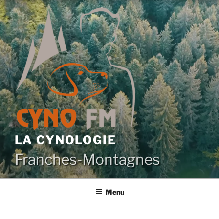
Aller
au
contenu
principal
LA CYNOLOGIE
Franches-Montagnes
Menu