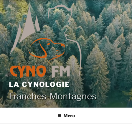
Aller
au
contenu
principal
LA CYNOLOGIE
Franches-Montagnes
Menu