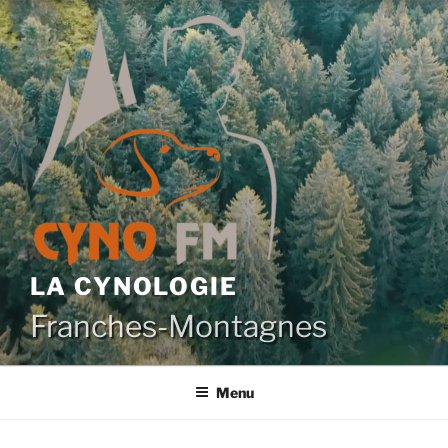
Aller
au
contenu
principal
LA CYNOLOGIE
Franches-Montagnes
Menu